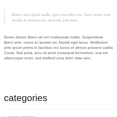
Etiam vitae ligula nulla, eget convallis erat. Nunc tortor sem,
iaculis at rhoncus ac, molestie quis nunc.
Donec dictum libero vel orci malesuada mattis. Suspendisse
libero ante, varius ac laoreet vel, blandit eget lacus. Vestibulum
ante ipsum primis in faucibus orci luctus et ultrices posuere cubilia
Curae; Sed porta, arcu sit amet consequat fermentum, erat est
ullamcorper tortor, sed eleifend urna dolor vitae sem.
categories