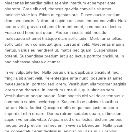
Maecenas imperdiet tellus at enim interdum et semper ante
pharetra. Cras elit orci, rhoncus gravida convallis sit amet,
molestie vitae leo. Etiam at egestas orci. Fusce auctor pretium
diam sed iaculis. Nullam ut sapien ac lacus tempor convallis. Nulla
neque velit, gravida sit amet fermentum et, commodo ut lectus.
Fusce sed hendrerit quam. Aliquam iaculis nibh nec dui
malesuada sit amet tristique diam sollicitudin. Morbi urna tellus,
sollicitudin non consequat quis, cursus in velit. Maecenas mauris
metus, varius eu hendrerit ut, mattis nec quam. Suspendisse
potenti. Suspendisse pretium arcu ac lectus porttitor tincidunt. In
hac habitasse platea dictumst.
In vel vulputate leo. Nulla purus urna, dapibus a tincidunt nec,
fringilla sit amet velit. Pellentesque ante nunc, posuere sit amet
malesuada in, porttitor sed lorem. Vestibulum ullamcorper sagittis
lorem non rhoncus. In interdum urna dui, quis ultricies sem.
Vestibulum at neque augue. Nam sagittis nisl vel dolor tempus id
commodo sapien scelerisque. Suspendisse pulvinar faucibus
rutrum. Nulla facilisi. Quisque mollis neque sed justo auctor a
imperdiet nibh ornare. Donec rutrum sodales quam, ut tincidunt
sapien venenatis vitae. Aliquam sed eros lectus, dictum tempus
neque. Sed pretium nisl nec enim viverra bibendum. Nulla ipsum
mi, consectetur eget facilisis in, adipiscing ut risus. Curabitur