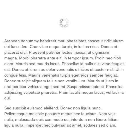
Arenean nonummy hendrerit mau phaselntes nascetur ridic ulusm
dui fusce feu. Cras vitae neque turpis, in luctus risus. Donec et
placerat orci. Praesent pulvinar lectus massa, at dignissim
magna. Morbi pharetra ante elit, in tempor ipsum. Proin nec nibh
diam. Mauris sed mauris lacus. Phasellus id nulla elit, vitae feugiat
est. Donec at lorem ac dolor venenatis ultricies et auctor nisl. Ut in
congue felis. Mauris venenatis turpis eget eros semper feugiat.
Donec suscipit aliquam tellus non vestibulum. Mauris ut justo in
erat porttitor vehicula eget sed mi. Suspendisse potenti. Phasellus
adipiscing vulputate pharetra. Proin iaculis neque lacus, vel lacinia
dui.
Sed suscipit euismod eleifend. Donec non ligula nunc.
Pellentesque molestie posuere metus nec faucibus. Nam velit
nulla, malesuada quis commodo eu, interdum non libero. Etiam
ligula nulla, imperdiet nec pulvinar sit amet, sodales sed diam.